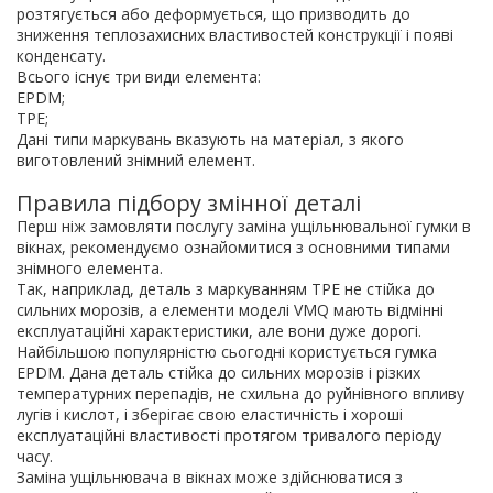
розтягується або деформується, що призводить до
зниження теплозахисних властивостей конструкції і появі
конденсату.
Всього існує три види елемента:
EPDM;
TPE;
Дані типи маркувань вказують на матеріал, з якого
виготовлений знімний елемент.
Правила підбору змінної деталі
Перш ніж замовляти послугу
заміна ущільнювальної гумки в
вікнах,
рекомендуємо ознайомитися з основними типами
знімного елемента.
Так, наприклад, деталь з маркуванням TPE не стійка до
сильних морозів, а елементи моделі VMQ мають відмінні
експлуатаційні характеристики, але вони дуже дорогі.
Найбільшою популярністю сьогодні користується гумка
EPDM. Дана деталь стійка до сильних морозів і різких
температурних перепадів, не схильна до руйнівного впливу
лугів і кислот, і зберігає свою еластичність і хороші
експлуатаційні властивості протягом тривалого періоду
часу.
Заміна ущільнювача в вікнах
може здійснюватися з