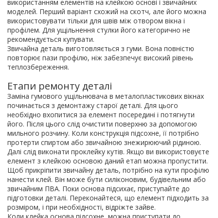
використанням елементів на клейкою основі і звичайних
моделей. Перший варіант схожий на скотч, але його можна
використовувати тільки для швів між отвором вікна і
профілем. Для ущільнення стулки його категорично не
рекомендується купувати.
Звичайна деталь виготовляється з гуми. Вона повністю
повторює пази профілю, ніж забезпечує високий рівень
теплозбереження.
Етапи ремонту деталі
Заміна гумового ущільнювача в металопластикових вікнах
починається з демонтажу старої деталі. Для цього
необхідно вхопитися за елемент посередині і потягнути
його. Після цього слід очистити поверхню за допомогою
мильного розчину. Коли конструкція підсохне, її потрібно
протерти спиртом або звичайною знежирюючий рідиною.
Далі слід виконати проклейку кутів. Якщо ви використовуєте
елемент з клейкою основою даний етап можна пропустити.
Щоб прикріпити звичайну деталь, потрібно на кути профілю
нанести клей. Він може бути силіконовим, будівельним або
звичайним ПВА. Поки основа підсихає, приступайте до
підготовки деталі. Переконайтеся, що елемент підходить за
розміром, і при необхідності, відріжте зайве.
Коли клейка основа підсохне, можна приступати до