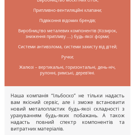
Припливно-вентиляційні клапани;
Підвіконня відомих брендів;
Виробництво металевих компонентів (Козирок,
зниження припливу ….) будь-якої форми;
Системи антивзлома, системи захисту від дітей;
Ручки;
Жалюзі – вертикальні, горизонтальні, день-ніч,
рулонні, римські, дерев’яні.
Наша компанія “Ільбоско” не тільки надасть
вам якісний сервіс, але і зможе встановити
новий металопластик будь-якої складності з
урахуванням будь-яких побажань. А також
надасть повний спектр компонентів та
витратних матеріалів.