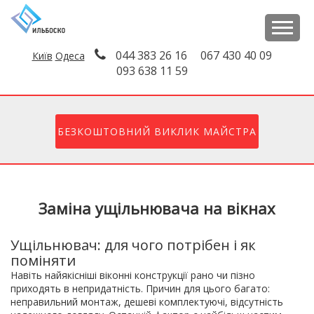
044 383 26 16
067 430 40 09
Київ
Одеса
093 638 11 59
БЕЗКОШТОВНИЙ ВИКЛИК МАЙСТРА
Заміна ущільнювача на вікнах
Ущільнювач: для чого потрібен і як
поміняти
Навіть найякісніші віконні конструкції рано чи пізно
приходять в непридатність. Причин для цього багато:
неправильний монтаж, дешеві комплектуючі, відсутність