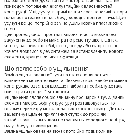
належного догляду. Останній фактор є найбільш частим
приводом погіршення експлуатаційних властивостей
конструкції. У підсумку, в приміщення через невеликі отвори
починає потрапляти пил, бруд, холодне повітря і шум. Щоб
усунути всі це, потрібно
заміна ущільнювача пластикових
вікон.
Цей процес доволі простий і виконати його можна без
залучення до роботи майстра по ремонту вікон. Однак,
якщо у вас немає необхідного досвіду або ви просто не
хочете возитися з демонтажем та встановленням нового
елемента, краще викликати фахівця.
Що являє собою ущільнення
Заміна ущільнювальної гуми на вікнах
починається з
визначення моделі елемента. Знаючи, якою має бути змінна
конструкція, вдасться швидше підібрати необхідну деталь і
прискорити процес її установки.
Ущільнення являє собою звичайну прошарок з гуми. Даний
елемент має рельєфну структуру і розташовується по
всьому периметру металопластикової конструкції. Деталь
забезпечує щільне прилягання стулок до профілю,
запобігаючи таким чином потрапляння холодного повітря,
пилу і бруду в приміщення.
Заміна ущільнювача на вікнах
потрібно тоді, коли він